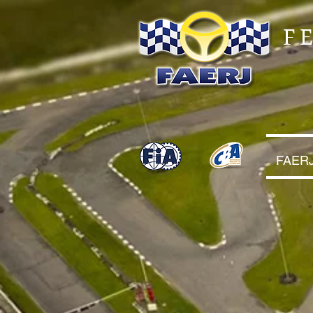
F
FAER