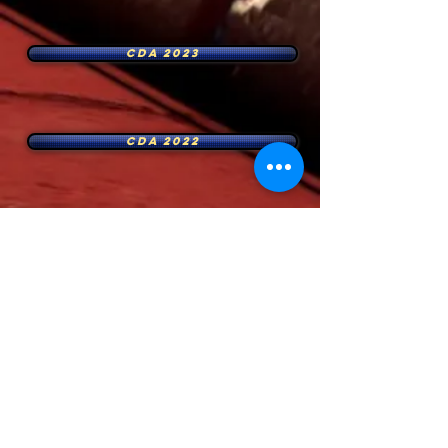
CDA 2023
CDA 2022
VISITANTES DESDE 2020
Federação de Automobilismo do Estado do Rio de Janeiro
Rua Alcindo Guanabara, 25 - 1503 - Centro - Rio de Janeiro - RJ
- CEP 20031-130
Fones: (21) 2220-1547 ou (21) 2240-3416