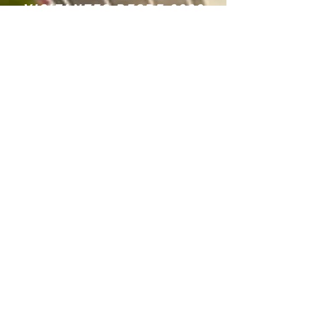
VISITANTES DESDE 2020
Federação de Automobilismo do Estado do Rio de Janeiro
Rua Alcindo Guanabara, 25 - 1503 - Centro - Rio de Janeiro - RJ
- CEP 20031-130
Fones: (21) 2220-1547 ou (21) 2240-3416
Desenvolvido por VENEU TI - 2021