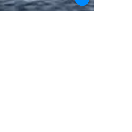
VISITANTES DESDE 2020
Federação de Automobilismo do Estado do Rio de Janeiro
Rua Alcindo Guanabara, 25 - 1503 - Centro - Rio de Janeiro - RJ
- CEP 20031-130
Fones: (21) 2220-1547 ou (21) 2240-3416
Desenvolvido por VENEU TI - 2021